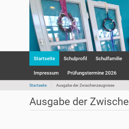
S
Startseite
Schulprofil
Schulfamilie
e
k
t
Impressum
Prüfungstermine 2026
i
o
S
Startseite
Ausgabe der Zwischenzeugnisse
n
i
e
e
Ausgabe der Zwische
n
s
i
n
h
d
t
h
t