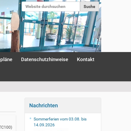
Website durchsuchen
Erweiterte Suche…
Anmelden
epläne
Datenschutzhinweise
Kontakt
Nachrichten
Sommerferien vom 03.08. bis
14.09.2026
UTC100)