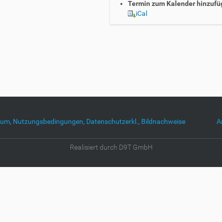
Termin zum Kalender hinzufü
iCal
um, Nutzungsbedingungen, Datenschutzerkl., Bildnachweise
A
Realisiert durch D9T GmbH