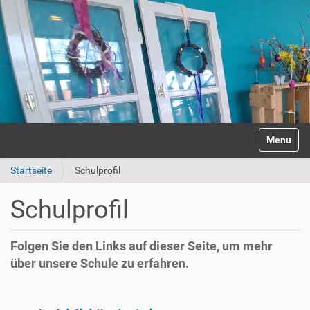
S
Anmelden
Toggle na
e
k
Startseite
Schulprofil
t
i
o
Schulprofil
n
e
n
Folgen Sie den Links auf dieser Seite, um mehr
über unsere Schule zu erfahren.