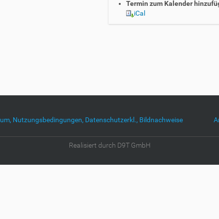
Termin zum Kalender hinzufü
iCal
um, Nutzungsbedingungen, Datenschutzerkl., Bildnachweise
A
Realisiert durch D9T GmbH