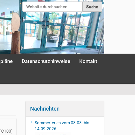
Website durchsuchen
Erweiterte Suche…
Anmelden
epläne
Datenschutzhinweise
Kontakt
Nachrichten
Sommerferien vom 03.08. bis
14.09.2026
UTC100)