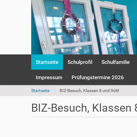
S
Startseite
Schulprofil
Schulfamilie
e
k
t
Impressum
Prüfungstermine 2026
i
o
S
Startseite
BIZ-Besuch, Klassen 8 und 9cM
n
i
e
e
BIZ-Besuch, Klassen
n
s
i
n
h
d
t
h
t