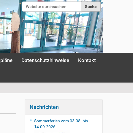
Website durchsuchen
Erweiterte Suche…
Anmelden
epläne
Datenschutzhinweise
Kontakt
Nachrichten
Sommerferien vom 03.08. bis
14.09.2026