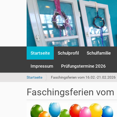
S
Startseite
Schulprofil
Schulfamilie
e
k
t
Impressum
Prüfungstermine 2026
i
o
S
Startseite
Faschingsferien vom 16.02.-21.02.2026
n
i
e
e
Faschingsferien vom 
n
s
i
n
d
h